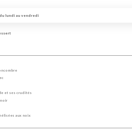
du lundi au vendredi
essert
concombre
ec
de et ses crudités
 noir
élisées aux noix