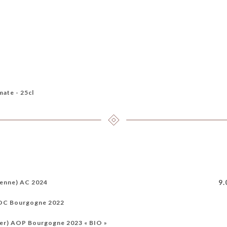
mate - 25cl
9.
sienne) AC 2024
 AOC Bourgogne 2022
ier) AOP Bourgogne 2023 « BIO »