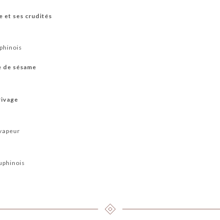
e et ses crudités
uphinois
e de sésame
rivage
vapeur
uphinois