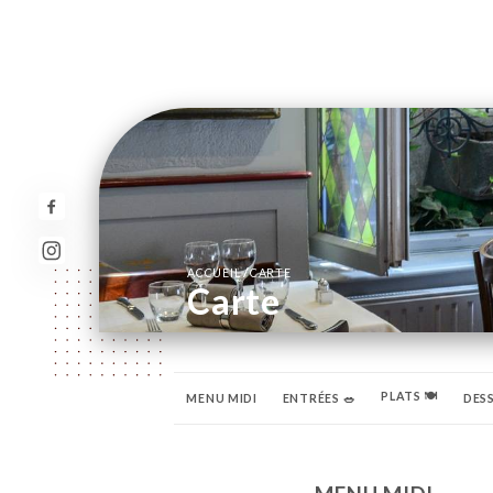
/
ACCUEIL
CARTE
Carte
PLATS 🍽️
MENU MIDI
ENTRÉES 🥗
DESS
VINS 🍷
BOISSONS CHAUDES 🍵