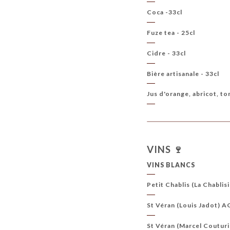
Coca -33cl
Fuze tea - 25cl
Cidre - 33cl
Bière artisanale - 33cl
Jus d'orange, abricot, to
VINS 🍷
VINS BLANCS
Petit Chablis (La Chabli
St Véran (Louis Jadot)
St Véran (Marcel Coutur