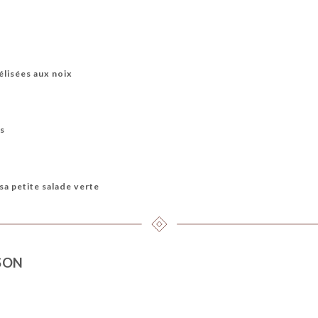
lisées aux noix
is
sa petite salade verte
SON