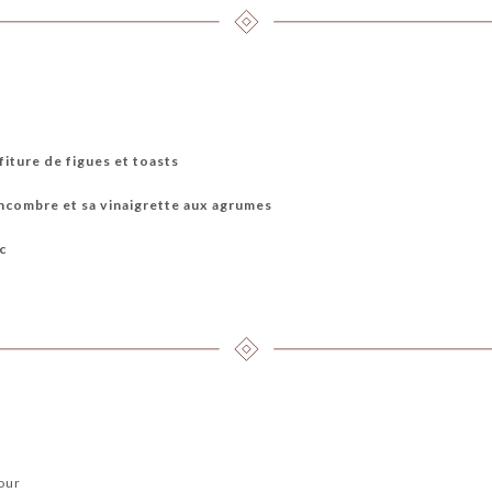
fiture de figues et toasts
ncombre et sa vinaigrette aux agrumes
c
jour