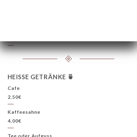
„BIO“ 2024
7.00€
31.00€
CHAMPAGNER (Christian Diligent) Brut Aube
44.00€
HEISSE GETRÄNKE 🍵
Cafe
2.50€
Kaffeesahne
4.00€
Tee oder Aufguss