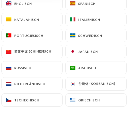
ENGLISCH
ENGLISCH
SPANISCH
SPANISCH
Kuchen des Tages
7.00€
KATALANISCH
KATALANISCH
ITALIENISCH
ITALIENISCH
Korb mit karamellisierten Äpfeln und
Walnüssen
PORTUGIESISCH
PORTUGIESISCH
SCHWEDISCH
SCHWEDISCH
8.00€
简体中文 (CHINESISCH)
简体中文 (CHINESISCH)
JAPANISCH
JAPANISCH
Käsekuchen mit Zitrone
8.00€
RUSSISCH
RUSSISCH
ARABISCH
ARABISCH
Kaffee oder Lütticher Schokolade
한국어 (KOREANISCH)
한국어 (KOREANISCH)
NIEDERLÄNDISCH
NIEDERLÄNDISCH
8.00€
Weiße Dame
TSCHECHISCH
TSCHECHISCH
GRIECHISCH
GRIECHISCH
8.00€
Käseplatte und ein kleiner grüner Salat