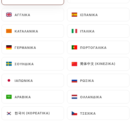
ΑΓΓΛΙΚΆ
ΑΓΓΛΙΚΆ
ΙΣΠΑΝΙΚΆ
ΙΣΠΑΝΙΚΆ
ΚΑΤΑΛΑΝΙΚΆ
ΚΑΤΑΛΑΝΙΚΆ
ΙΤΑΛΙΚΆ
ΙΤΑΛΙΚΆ
ΓΕΡΜΑΝΙΚΆ
ΓΕΡΜΑΝΙΚΆ
ΠΟΡΤΟΓΑΛΙΚΆ
ΠΟΡΤΟΓΑΛΙΚΆ
简体中文 (ΚΙΝΈΖΙΚΑ)
简体中文 (ΚΙΝΈΖΙΚΑ)
ΣΟΥΗΔΙΚΆ
ΣΟΥΗΔΙΚΆ
ΙΑΠΩΝΙΚΆ
ΙΑΠΩΝΙΚΆ
ΡΩΣΙΚΆ
ΡΩΣΙΚΆ
ΑΡΑΒΙΚΆ
ΑΡΑΒΙΚΆ
ΟΛΛΑΝΔΙΚΆ
ΟΛΛΑΝΔΙΚΆ
한국어 (ΚΟΡΕΆΤΙΚΑ)
한국어 (ΚΟΡΕΆΤΙΚΑ)
ΤΣΈΧΙΚΑ
ΤΣΈΧΙΚΑ