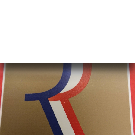
Maître restaurateur