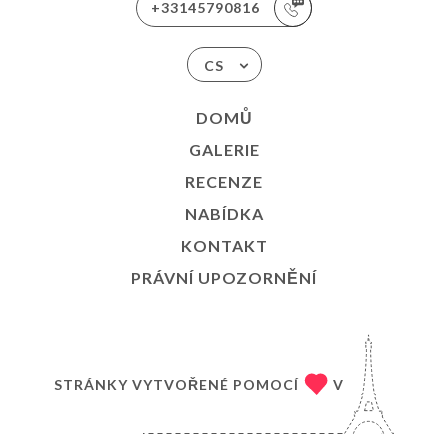
+33145790816
CS
DOMŮ
GALERIE
RECENZE
NABÍDKA
KONTAKT
PRÁVNÍ UPOZORNĚNÍ
STRÁNKY VYTVOŘENÉ POMOCÍ
V