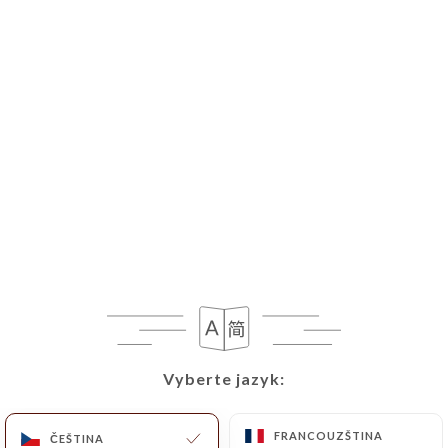
Vyberte jazyk:
Vyberte jazyk:
FRANCOUZŠTINA
FRANCOUZŠTINA
ČEŠTINA
ČEŠTINA