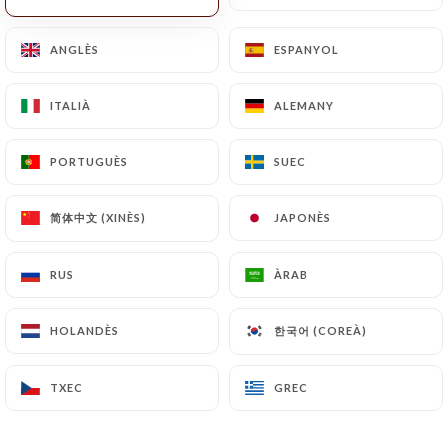
ANGLÈS
ANGLÈS
ESPANYOL
ESPANYOL
ITALIÀ
ITALIÀ
ALEMANY
ALEMANY
PORTUGUÈS
PORTUGUÈS
SUEC
SUEC
简体中文 (XINÈS)
简体中文 (XINÈS)
JAPONÈS
JAPONÈS
RUS
RUS
ÀRAB
ÀRAB
한국어 (COREÀ)
한국어 (COREÀ)
HOLANDÈS
HOLANDÈS
TXEC
TXEC
GREC
GREC