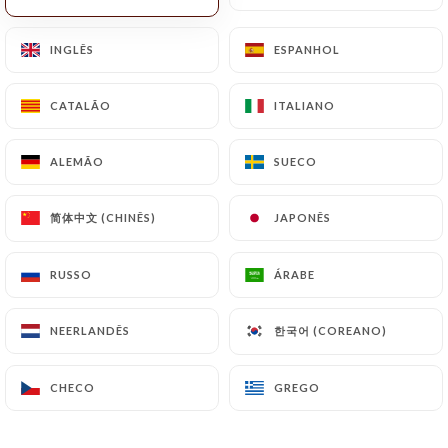
INGLÊS
INGLÊS
ESPANHOL
ESPANHOL
CATALÃO
CATALÃO
ITALIANO
ITALIANO
ALEMÃO
ALEMÃO
SUECO
SUECO
简体中文 (CHINÊS)
简体中文 (CHINÊS)
JAPONÊS
JAPONÊS
RUSSO
RUSSO
ÁRABE
ÁRABE
한국어 (COREANO)
한국어 (COREANO)
NEERLANDÊS
NEERLANDÊS
CHECO
CHECO
GREGO
GREGO