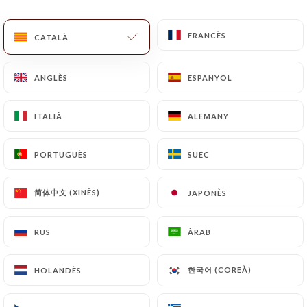
CA
MENÚ
FRANCÈS
FRANCÈS
CATALÀ
CATALÀ
ANGLÈS
ANGLÈS
ESPANYOL
ESPANYOL
ITALIÀ
ITALIÀ
ALEMANY
ALEMANY
/
INICI
CONTACTAR
Contactar
PORTUGUÈS
PORTUGUÈS
SUEC
SUEC
简体中文 (XINÈS)
简体中文 (XINÈS)
JAPONÈS
JAPONÈS
RUS
RUS
ÀRAB
ÀRAB
한국어 (COREÀ)
한국어 (COREÀ)
HOLANDÈS
HOLANDÈS
Le Blavet