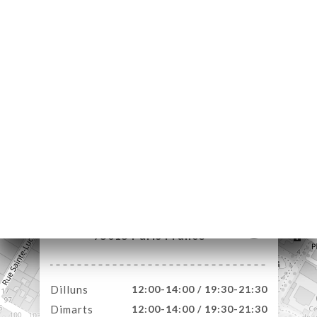
ICI
RVAR
ERIA
ENYES
RTA
ACTAR
75 Rue de Lourmel
75015 Paris France
Dilluns
12:00-14:00 / 19:30-21:30
Dimarts
12:00-14:00 / 19:30-21:30